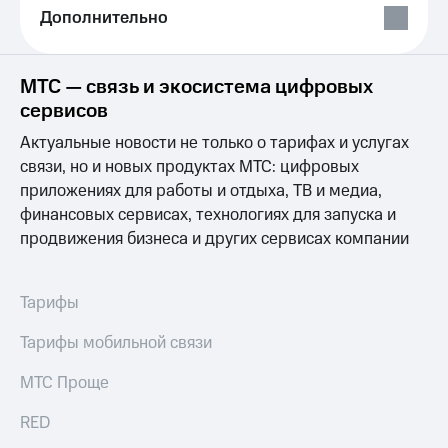
Выбрать
ТВ и телефон
Дополнительно
красивый
для дома
номер
Личный
Заменить
кабинет
МТС — связь и экосистема цифровых
SIM-
спутникового
сервисов
карту
ТВ
Скачать
Актуальные новости не только о тарифах и услугах
Перейти
приложение
связи, но и новых продуктах МТС: цифровых
на
Мой
приложениях для работы и отдыха, ТВ и медиа,
eSIM
МТС
финансовых сервисах, технологиях для запуска и
МТС
Для дома
Premium
продвижения бизнеса и других сервисах компании
Спутниковое ТВ
Выберите
Подписка
и подключите
на гигабайты
Тарифы
ТВ
интернета,
с выгодным
фильмы,
Тарифы мобильной связи
тарифом
музыка
и многое
МТС Проще
Интернет,
другое
ТВ и телефон
Семейная
RED
для дома
группа