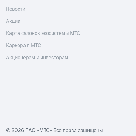
Новости
Оплата
по QR-
Акции
коду
за границей
Карта салонов экосистемы МТС
тернет-магазин
Карьера в МТС
Смартфоны
Акционерам и инвесторам
Наушники
и
колонки
Умные
часы
и
трекеры
Умный
дом
Планшеты
© 2026 ПАО «МТС» Все права защищены