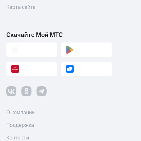
Карта сайта
Пополнить
номер
МТС
Настройки
Скачайте Мой МТС
автоплатежа
Пополнить
номер
другого
оператора
Оплата
интернета
и
ТВ
Переводы
О компании
с
телефона
Поддержка
на карту
Контакты
МТС Pay