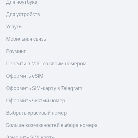
общие
Для ноутбука
подписки
КИОН
и услуги,
Для устройств
Музыка
доступ
к геолокации
Услуги
КИОН
Кино,
Строки
музыка,
Мобильная связь
книги
Live
и не
Роуминг
только
Гудок
Перейти в МТС со своим номером
Безопасность
Мой
МТС
Оформить eSIM
Финансы
Все
Оформить SIM-карту в Telegram
Детям
приложения
и родителям
Оформить чистый номер
Инвестиции
Здоровье
и фитнес
Выбрать красивый номер
Получайте
доход
Приложения
Больше возможностей выбора номера
онлайн
от МТС
Страхование
Заменить SIM-карту