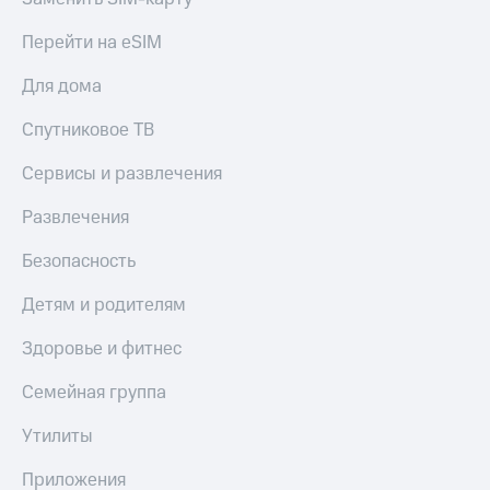
Акции
Покупка
Перейти на eSIM
полисов
Приложения
онлайн
КИОН
Скидка 30%
Для дома
на связь
КИОН
Спутниковое ТВ
Музыка
С картой
МТС
Сервисы и развлечения
КИОН
Деньги
Строки
МТС
Развлечения
Накопления
Live
Безопасность
Откладывайте
Гудок
деньги
Детям и родителям
и получайте
Мой
доход 15%
МТС
Здоровье и фитнес
Акции
Условия
Все
Семейная группа
пополнения
приложения
Финансы
Утилиты
Скидка
Инвестиции
30%
Приложения
на связь