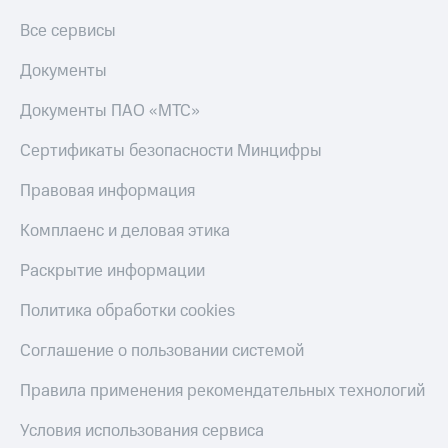
Получайте
доход
Все сервисы
Тарифы
онлайн
RED,
Страхование
Документы
РИИЛ
и МТС Супер
Покупка
Документы ПАО «МТС»
дешевле
полисов
при оплате
онлайн
с карты
Сертификаты безопасности Минцифры
Скидка 30%
МТС Деньги
на связь
Правовая информация
Обзоры
С картой
товаров
МТС
Комплаенс и деловая этика
Деньги
Скидки
МТС
Раскрытие информации
до 40%
Накопления
на смартфоны
Политика обработки cookies
Откладывайте
деньги
при
Соглашение о пользовании системой
и получайте
покупке
доход 15%
со связью
Правила применения рекомендательных технологий
Платежи
МТС
и
Условия использования сервиса
переводы