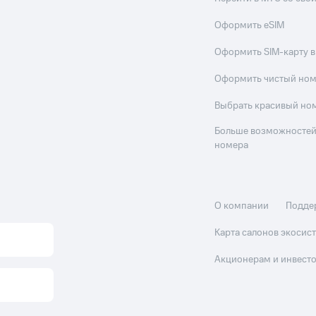
Оформить eSIM
Оформить SIM-карту в
Оформить чистый но
Выбрать красивый но
Больше возможностей
номера
О компании
Подде
Карта салонов экоси
Акционерам и инвест