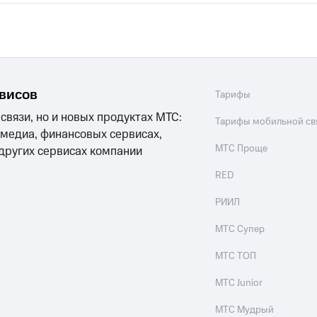
рвисов
Тарифы
 связи, но и новых продуктах МТС:
Тарифы мобильной св
 медиа, финансовых сервисах,
МТС Проще
 других сервисах компании
RED
РИИЛ
МТС Супер
МТС ТОП
МТС Junior
МТС Мудрый