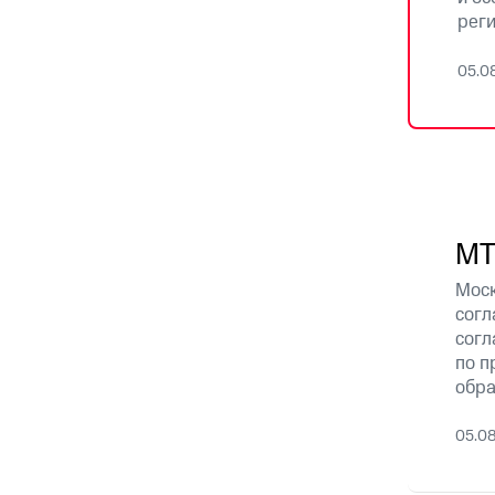
реги
05.0
МТ
Моск
согл
согл
по п
обра
05.0