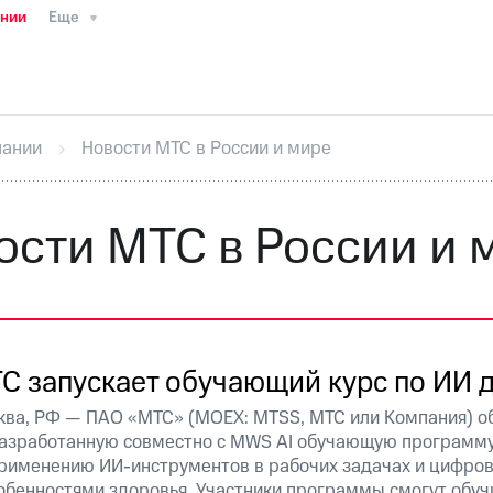
ании
Еще
ТС
Пресс-релизы
МТС о технологиях
ТС
История компании
Руководство региона
Правова
стижения
Интервью
Финансовая отчетность
Конта
пании
Новости МТС в России и мире
тивный секретарь
Раскрытие информации
Информа
ный кабинет акционера
Акционерный капитал
Конт
Порядок выкупа акций
Дивиденды
Рынок облигаци
ости МТС в России и 
 погашении именных облигаций
Другое
Регистрато
С запускает обучающий курс по ИИ 
ва, РФ — ПАО «МТС» (MOEX: MTSS, МТС или Компания) об
разработанную совместно с MWS AI обучающую программу
применению ИИ-инструментов в рабочих задачах и цифров
обенностями здоровья. Участники программы смогут обучи