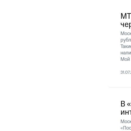
МТ
че
Моск
рубл
Таки
нали
Мой
31.07
В 
ин
Моск
«Пос