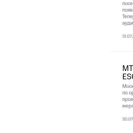
посе
появ
Тепе
ауди
31.07
МТ
ES
Моск
по о
прое
меро
30.07