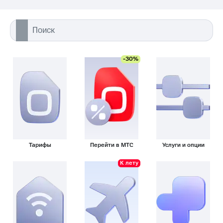
-30%
Тарифы
Перейти в МТС
Услуги и опции
К лету