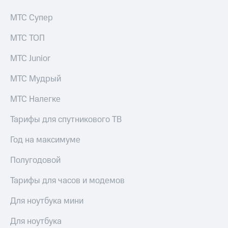
доход
Приложения
онлайн
МТС Супер
от МТС
Страхование
МТС ТОП
Акции
Покупка
МТС Junior
Приложения
полисов
КИОН
онлайн
МТС Мудрый
КИОН
Скидка 30%
Музыка
на связь
МТС Налегке
КИОН
С картой
Тарифы для спутникового ТВ
Строки
МТС
Деньги
Год на максимуме
Live
МТС
Полугодовой
Накопления
Гудок
Тарифы для часов и модемов
Откладывайте
Мой
деньги
МТС
Для ноутбука мини
и получайте
доход 15%
Все
Для ноутбука
приложения