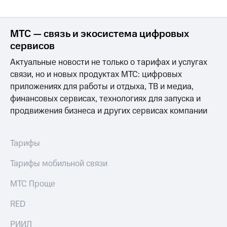
в нашем
Скидка
приложении
на тарифы,
общие
КИОН
МТС — связь и экосистема цифровых
подписки
сервисов
и услуги,
КИОН
доступ
Музыка
Актуальные новости не только о тарифах и услугах
к геолокации
связи, но и новых продуктах МТС: цифровых
КИОН
Кино,
приложениях для работы и отдыха, ТВ и медиа,
Строки
музыка,
финансовых сервисах, технологиях для запуска и
книги
Live
продвижения бизнеса и других сервисах компании
и не
только
Гудок
Безопасность
Тарифы
Мой
МТС
Финансы
Тарифы мобильной связи
Все
Детям
приложения
МТС Проще
и родителям
Инвестиции
RED
Здоровье
и фитнес
Получайте
РИИЛ