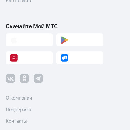
Карта сайта
трекеры
Умный
дом
Скачайте Мой МТС
Планшеты
Акции
и
скидки
Все
товары
О компании
Поддержка
Контакты