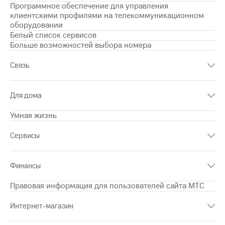
Программное обеспечение для управления
на связь
клиентскими профилями на телекоммуникационном
оборудовании
Роуминг
Тарифы
Белый список сервисов
RED,
Больше возможностей выбора номера
Семейная
РИИЛ
группа
и МТС
Связь
Супер
Заказать
дешевле
SIM-
при
карту
оплате
Для дома
с карты
Оформить
МТС
Умная жизнь
eSIM
Деньги
Сервисы
SIM-
Спутниковое ТВ
карта
для
Выберите
Финансы
иностранцев
и подключите
ТВ
Правовая информация для пользователей сайта МТС
Оформить
с выгодным
чистый
тарифом
Интернет-магазин
номер