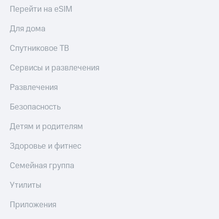
деньги
Перейти на eSIM
при
и получайте
покупке
доход 15%
Для дома
со связью
Платежи
МТС
Спутниковое ТВ
и
переводы
Сервисы и развлечения
Пополнить
номер
Развлечения
МТС
Безопасность
Настройки
автоплатежа
Детям и родителям
Пополнить
Здоровье и фитнес
номер
другого
Семейная группа
оператора
Утилиты
Оплата
интернета
Приложения
и
ТВ