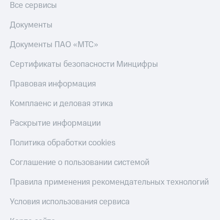
Все сервисы
Переводы
Документы
с
телефона
на карту
Документы ПАО «МТС»
МТС Pay
Сертификаты безопасности Минцифры
Оплата
Правовая информация
по QR-
коду
Комплаенс и деловая этика
за границей
Раскрытие информации
тернет-магазин
Смартфоны
Политика обработки cookies
Наушники
Соглашение о пользовании системой
и
колонки
Правила применения рекомендательных технологий
Умные
Условия использования сервиса
часы
и