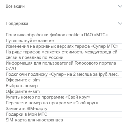
Интернет,
Выбрать
ТВ и телефон
Все акции
красивый
для дома
номер
Заменить
Поддержка
Личный
SIM-
кабинет
карту
Политика обработки файлов cookie в ПАО «МТС»
спутникового
Путешествуйте налегке
ТВ
Перейти
Изменения на архивных версиях тарифа «Супер МТС»
Скачать
на
На ряде тарифов меняется стоимость междугородней
приложение
eSIM
связи в поездках по России
Мой
Информация для пользователей Голосового портала
МТС
Для дома
0770
МТС
Спутниковое ТВ
Подключи подписку «Супер» на 2 месяца за 1руб./мес.
Premium
Выберите
Оформите e-sim
и подключите
Выбрать номер
Подписка
ТВ
Оформите e-sim
на гигабайты
с выгодным
Купить номер по программе «Свой круг»
интернета,
тарифом
Перенести номер по программе «Свой круг»
фильмы,
Заменить SIM-карту
музыка
и многое
Подарки в Мой МТС
Интернет,
другое
SIM-карта для иностранцев
ТВ и телефон
для дома