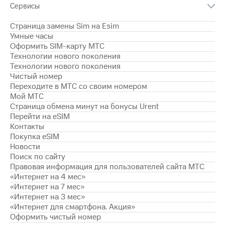
Семейная
Сервисы
группа
Спутниковое
Страница замены Sim на Esim
Скидка
ТВ
Умные часы
на тарифы,
Оформить SIM-карту МТС
общие
Услуги
Технологии нового поколения
подписки
Технологии нового поколения
и услуги,
Поддержка
Чистый номер
доступ
Переходите в МТС со своим номером
к геолокации
висы и подписки
Мой МТС
МТС
Сертификаты
Страница обмена минут на бонусы Urent
Premium
безопасности
Перейти на eSIM
Контакты
Подписка
Всё
Покупка eSIM
на гигабайты
под
Новости
интернета,
рукой
Поиск по сайту
фильмы,
музыка
в Мой МТС
Правовая информация для пользователей сайта МТС
и многое
«Интернет на 4 мес»
другое
«Интернет на 7 мес»
Посмотрите,
что
«Интернет на 3 мес»
Семейная
полезного
«Интернет для смартфона. Акция»
группа
есть
Оформить чистый номер