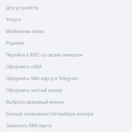
Акции
Финансы
Условия
Для устройств
Инвестиции
пополнения
Получайте
Услуги
Скидка
доход
30%
онлайн
Мобильная связь
на связь
Страхование
Роуминг
Тарифы
Покупка
RED,
Перейти в МТС со своим номером
полисов
РИИЛ
онлайн
и МТС Супер
Оформить eSIM
дешевле
Скидка 30%
при оплате
Оформить SIM-карту в Telegram
на связь
с карты
МТС Деньги
Оформить чистый номер
С картой
МТС
Обзоры
Деньги
Выбрать красивый номер
товаров
МТС
Больше возможностей выбора номера
Скидки
Накопления
до 40%
Заменить SIM-карту
на смартфоны
Откладывайте