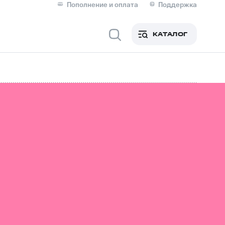
Пополнение и оплата
Поддержка
Скидка 30% на связь
Личные кабинеты
КАТАЛОГ
Мобильная связь
IM-карта для иностранцев
M
Для дома
Сервисы и подписки
фитнес
Приложения от МТС