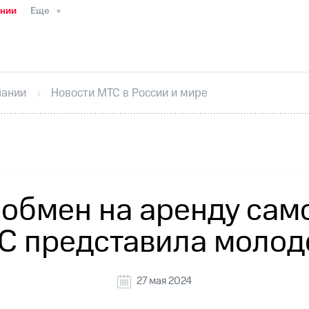
ании
Еще
ТС
Пресс-релизы
МТС о технологиях
ТС
История компании
Руководство региона
Правова
стижения
Интервью
Финансовая отчетность
Конта
пании
Новости МТС в России и мире
тивный секретарь
Раскрытие информации
Информа
ный кабинет акционера
Акционерный капитал
Конт
Порядок выкупа акций
Дивиденды
Рынок облигаци
 погашении именных облигаций
Другое
Регистрато
 обмен на аренду сам
С представила моло
27 мая 2024