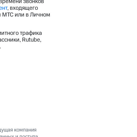
 времени звонков
ент
, входящего
й МТС или в Личном
митного трафика
ссники, Rutube,
.
дущая компания
анных и доступа