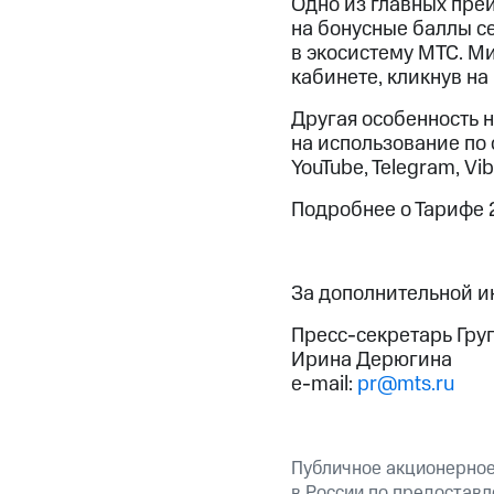
Одно из главных пре
на бонусные баллы с
в экосистему МТС. М
кабинете, кликнув н
Другая особенность 
на использование по 
YouTube, Telegram, Vib
Подробнее о Тарифе 
За дополнительной 
Пресс-секретарь Гру
Ирина Дерюгина
e-mail:
pr@mts.ru
Публичное акционерно
в России по предоставл