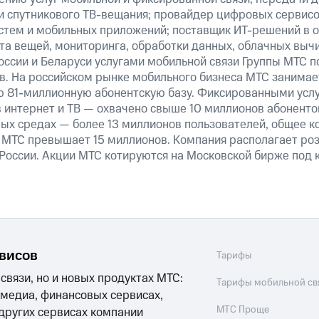
 и спутникового ТВ-вещания; провайдер цифровых сервис
истем и мобильных приложений; поставщик ИТ-решений в 
та вещей, мониторинга, обработки данных, облачных выч
оссии и Беларуси услугами мобильной связи Группы МТС п
в. На российском рынке мобильного бизнеса МТС занима
 81-миллионную абонентскую базу. Фиксированными усл
 интернет и ТВ — охвачено свыше 10 миллионов абоненто
ных средах — более 13 миллионов пользователей, общее к
 МТС превышает 15 миллионов. Компания располагает роз
 России. Акции МТС котируются на Московской бирже под 
рвисов
Тарифы
 связи, но и новых продуктах МТС:
Тарифы мобильной св
 медиа, финансовых сервисах,
МТС Проще
 других сервисах компании