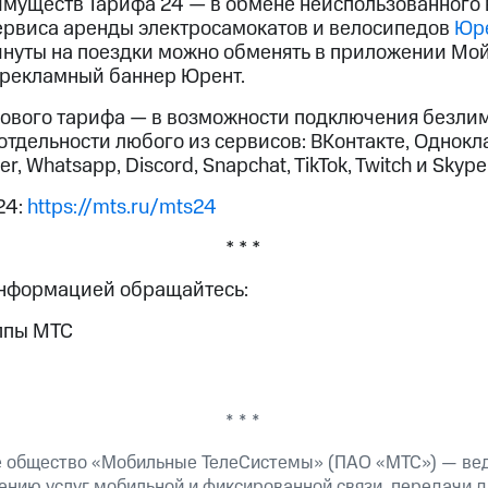
имуществ Тарифа 24 — в обмене неиспользованного
ервиса аренды электросамокатов и велосипедов
Юр
инуты на поездки можно обменять в приложении Мо
а рекламный баннер Юрент.
нового тарифа — в возможности подключения безли
отдельности любого из сервисов: ВКонтакте, Однокла
er, Whatsapp, Discord, Snapchat, TikTok, Twitch и Skype
24:
https://mts.ru/mts24
* * *
информацией обращайтесь:
ппы МТС
* * *
е общество «Мобильные ТелеСистемы» (ПАО «МТС») — ве
ению услуг мобильной и фиксированной связи, передачи д