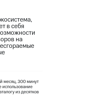
экосистема,
т в себя
возможности
воров на
несгораемые
ые
й месяц, 300 минут
е использование
аталогу из десятков