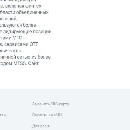
ов, включая финтех
области объединенных
ислений,
ользуются более
ет лидирующие позиции,
угами МТС —
в, сервисами OTT
оличество
ничной сетью из более
кодом MTSS. Сайт
Заменить SIM-карту
язи
Перейти на eSIM
Для дома