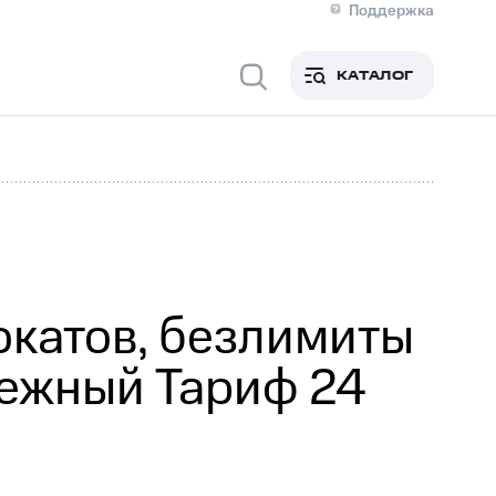
Поддержка
О МТС
я информация
Контакты
КАТАЛОГ
Медиа-центр
кты
Новости в регионе
Инвесторам и акционерам
ция акционерам
Документы
роль и аудит
Рынок акций
й
Описание
р
Реквизиты
Контакты
Устойчивое развитие
Комплаенс и деловая этика
На главную
окатов, безлимиты
дежный Тариф 24