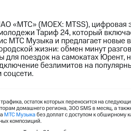
ПАО «МТС» (MOEX: MTSS), цифровая 
молодежи Тариф 24, который включае
ис МТС Музыка и предлагает новые 
городской жизни: обмен минут разго
ы для поездок на самокатах Юрент, 
одключение безлимитов на популярн
 соцсети.
 трафика, остаток которых переносится на следующи
аторам домашнего региона, 300 SMS в месяц, а такж
са
МТС Музыка
без доплат с доступом к обширному к
ных композиций.