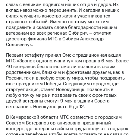
связь с великим подвигом наших отцов и дедов. Их
МТС
вклад невозможно переоценить. И сегодня в наших
о технологиях
силах улучшить качество жизни участников тех
страшных событий. Именно поэтому мы хотим
Достижения
поздравить и сказать слова благодарности нашим
ветеранам во всех регионах Сибири», – отметил
Интервью
директор филиала МТС в Сибири Александр
Соловенчук.
Финансовая
Первым эстафету принял Омск: традиционная акция
отчетность
МТС «Звонок однополчанину» там прошла 6 мая. Более
40 ветеранов бесплатно смогли позвонить своим
Контакты
родственникам, близким и фронтовым друзьям, как в
России, так и в любую страну мира, чтобы поздравить
Новости
их с праздником Победы. Следующим городом, где
в
стартует акция, станет Новокузнецк. Позвонить в
регионе
любую точку мира и поздравить своих фронтовых
друзей ветераны смогут 9 мая в здании Совета
м и акционерам
ветеранов г. Новокузнецка с 9 до 12.
Корпоративное
управление
В Кемеровской области МТС совместно с городским
Советом Ветеранов организовала праздничный
Корпоративный
концерт, где ветераны войны и труда получат в подарок
секретарь
сотовые телефоны, чтобы всегда оставаться на связи со