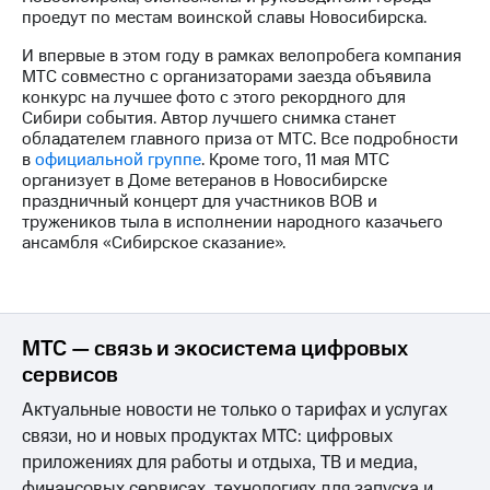
выкупа
проедут по местам воинской славы Новосибирска.
акций
Дивиденды
И впервые в этом году в рамках велопробега компания
Рынок
МТС совместно с организаторами заезда объявила
облигаций
конкурс на лучшее фото с этого рекордного для
Сибири события. Автор лучшего снимка станет
Описание
обладателем главного приза от МТС. Все подробности
Еврооблигации-2023
в
официальной группе
. Кроме того, 11 мая МТС
Уведомление
организует в Доме ветеранов в Новосибирске
о
праздничный концерт для участников ВОВ и
погашении
тружеников тыла в исполнении народного казачьего
именных
ансамбля «Сибирское сказание».
облигаций
Другое
Регистратор
Реквизиты
МТС — связь и экосистема цифровых
Контакты
сервисов
йчивое развитие
Актуальные новости не только о тарифах и услугах
и деловая этика
На главную
связи, но и новых продуктах МТС: цифровых
приложениях для работы и отдыха, ТВ и медиа,
финансовых сервисах, технологиях для запуска и