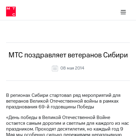
О
сторам и акционерам
Комплаенс и деловая этика
Устойчивое развитие
Медиа-центр
О МТС
О МТС
На главную
компании
О
компании
Стратегия
Стратегия
Все Новости
Карьера
в МТС
Карьера
в МТС
Пресс-
МТС поздравляет ветеранов Сибири
релизы
История
компании
08 мая 2014
МТС
о технологиях
Руководство
региона
Правовая
В регионах Сибири стартовал ряд мероприятий для
информация
ветеранов Великой Отечественной войны в рамках
празднования 69-й годовщины Победы
Контакты
«День победы в Великой Отечественной Войне
Медиа-центр
остается самым дорогим и светлым для каждого из нас
Пресс-
праздником. Проходят десятилетия, но каждый год 9
релизы
Мая мы особенно сильно переживаем неразрывную