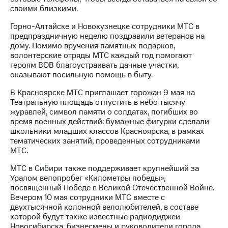
Раскрытие
своими близкими.
информации
Информация
Горно-Алтайске и Новокузнецке сотрудники МТС в
акционерам
предпраздничную неделю поздравили ветеранов на
Документы
дому. Помимо вручения памятных подарков,
ПАО
волонтерские отряды МТС каждый год помогают
"МТС"
героям ВОВ благоустраивать дачные участки,
Собрания
оказывают посильную помощь в быту.
акционеров
Личный
В Красноярске МТС приглашает горожан 9 мая на
кабинет
Театральную площадь отпустить в небо тысячу
акционера
журавлей, символ памяти о солдатах, погибших во
Акционерный
время военных действий: бумажные фигурки сделали
капитал
школьники младших классов Красноярска, в рамках
Контроль
тематических занятий, проведенных сотрудниками
и
МТС.
аудит
Рынок
МТС в Сибири также поддерживает крупнейший за
акций
Уралом велопробег «Километры победы»,
посвященный Победе в Великой Отечественной Войне.
Описание
Вечером 10 мая сотрудники МТС вместе с
Программа
двухтысячной колонной велолюбителей, в составе
приобретения
которой будут также известные радиодиджеи
Порядок
Новосибирска, бизнесмены и руководители города