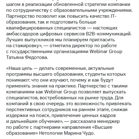
Раскрытие
шагом в реализации обновленной стратегии компании
информации
по сотрудничеству с образовательными учреждениями.
Информация
Партнерство позволит как повысить качество IT-
акционерам
образования, так и подготовить больше
Документы
квалифицированных специалистов ― настоящих
ПАО
амбассадоров цифровых сервисов B2B-коммуникаций.
"МТС"
Лучших выпускников мы планируем пригласить
Собрания
на стажировку», ― отметила директор по работе
акционеров
с государственными организациями Webinar Group
Личный
Татьяна Федотова.
кабинет
акционера
«Наша цель — делать современные, актуальные
Акционерный
программы высшего образования, студенты которых
капитал
понимают: что они изучают, почему и как будут
Контроль
применять знания на практике. Партнерство с такими
и
компаниями как Webinar Group позволяет выпускать
аудит
специалистов, востребованных на рынке труда. Для
Рынок
компаний в свою очередь это возможность привлекать
акций
перспективных сотрудников на раннем этапе, снижая
издержки на поиск, привлечение ценных кадров
Описание
и дальнейшее обучение», ― рассказала менеджер
Программа
по работе с партнерами направления «Высшее
приобретения
образование» Нетологии Марина Чудо.
Порядок