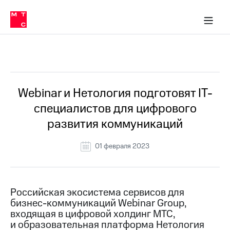
О
сторам и акционерам
Комплаенс и деловая этика
Устойчивое развитие
Медиа-центр
О МТС
О МТС
На главную
компании
О
компании
Стратегия
Стратегия
Все Новости
Карьера
в МТС
Карьера
в МТС
Пресс-
Webinar и Нетология подготовят IT-
релизы
История
специалистов для цифрового
компании
МТС
развития коммуникаций
о технологиях
Руководство
региона
01 февраля 2023
Правовая
информация
Контакты
Российская экосистема сервисов для
бизнес-коммуникаций Webinar Group,
Медиа-центр
входящая в цифровой холдинг МТС,
Пресс-
и образовательная платформа Нетология
релизы