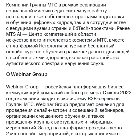
выкупа
Компании Группы МТС в рамках реализации
акций
социальной миссии ведут системную работу
Дивиденды
по созданию как собственных программ подготовки
Рынок
и обучения цифровых кадров, так и в сотрудничестве
облигаций
с ведущими вузами страны и EdTech-проектами. Ранее
MTS AI ― Центр компетенций в области
Описание
искусственного интеллекта экосистемы МТС, вместе
Еврооблигации-2023
с платформой Нетология запустили бесплатный
Уведомление
онлайн-курс по обучению разметке данных для людей
о
с особенностями здоровья, включая расстройства
погашении
аутистического спектра и нарушения слуха.
именных
облигаций
О Webinar Group
Другое
Webinar Group — российская платформа для бизнес-
Регистратор
коммуникаций компаний любого размера. С июля 2022
Реквизиты
года компания входит в экосистему В2В-сервисов
Контакты
Группы МТС. Webinar Group предлагает решения для
йчивое развитие
проведения онлайн-встреч и совещаний, вебинаров,
и деловая этика
организации смешанного обучения, а также
На главную
проведения крупных виртуальных и гибридных
мероприятий. За год на платформе проходит около
2 млн онлайн-мероприятий, в которых принимают