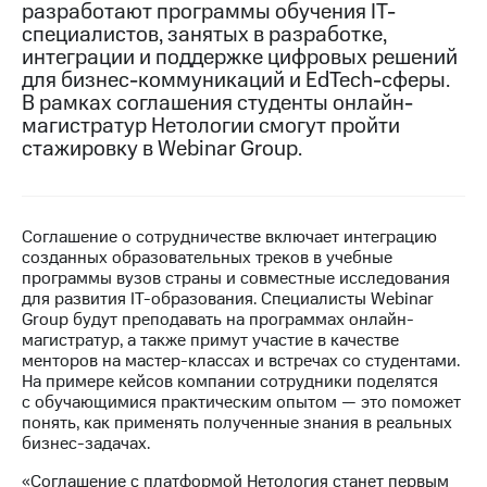
разработают программы обучения IT-
специалистов, занятых в разработке,
МТС
интеграции и поддержке цифровых решений
о технологиях
для бизнес-коммуникаций и EdTech-сферы.
Достижения
В рамках соглашения студенты онлайн-
магистратур Нетологии смогут пройти
Интервью
стажировку в Webinar Group.
Финансовая
отчетность
Соглашение о сотрудничестве включает интеграцию
Контакты
созданных образовательных треков в учебные
программы вузов страны и совместные исследования
Новости
для развития IT-образования. Специалисты Webinar
в
Group будут преподавать на программах онлайн-
регионе
магистратур, а также примут участие в качестве
менторов на мастер-классах и встречах со студентами.
м и акционерам
На примере кейсов компании сотрудники поделятся
Корпоративное
с обучающимися практическим опытом — это поможет
управление
понять, как применять полученные знания в реальных
бизнес-задачах.
Корпоративный
секретарь
«Соглашение с платформой Нетология станет первым