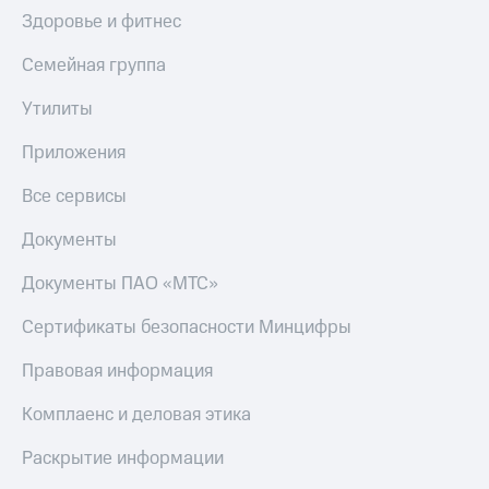
деньги
Здоровье и фитнес
при
и получайте
покупке
доход 15%
Семейная группа
со связью
Платежи
МТС
Утилиты
и
переводы
Приложения
Пополнить
номер
Все сервисы
МТС
Документы
Настройки
автоплатежа
Документы ПАО «МТС»
Пополнить
Сертификаты безопасности Минцифры
номер
другого
Правовая информация
оператора
Комплаенс и деловая этика
Оплата
интернета
Раскрытие информации
и
ТВ