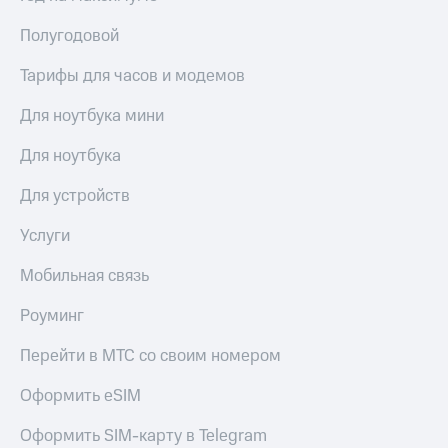
доход
Приложения
онлайн
Полугодовой
от МТС
Страхование
Тарифы для часов и модемов
Акции
Покупка
Для ноутбука мини
Приложения
полисов
КИОН
онлайн
Для ноутбука
КИОН
Скидка 30%
Музыка
на связь
Для устройств
КИОН
С картой
Услуги
Строки
МТС
Деньги
Мобильная связь
Live
МТС
Роуминг
Накопления
Гудок
Перейти в МТС со своим номером
Откладывайте
Мой
деньги
МТС
Оформить eSIM
и получайте
доход 15%
Все
Оформить SIM-карту в Telegram
приложения