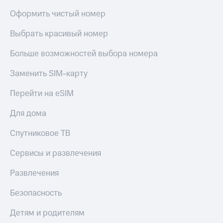
Акции
Финансы
Условия
Оформить чистый номер
Инвестиции
пополнения
Получайте
Выбрать красивый номер
Скидка
доход
30%
онлайн
Больше возможностей выбора номера
на связь
Страхование
Заменить SIM-карту
Тарифы
Покупка
RED,
Перейти на eSIM
полисов
РИИЛ
онлайн
и МТС Супер
Для дома
дешевле
Скидка 30%
при оплате
Спутниковое ТВ
на связь
с карты
МТС Деньги
Сервисы и развлечения
С картой
МТС
Обзоры
Деньги
Развлечения
товаров
МТС
Безопасность
Скидки
Накопления
до 40%
Детям и родителям
на смартфоны
Откладывайте