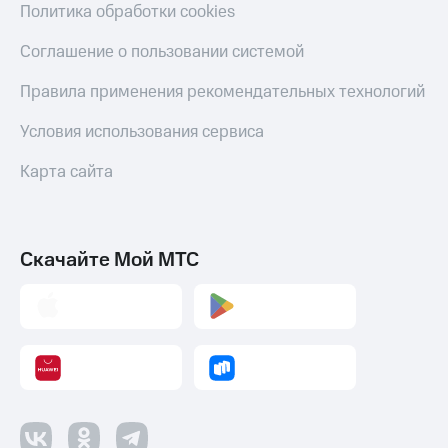
Политика обработки cookies
Переводы
Соглашение о пользовании системой
с
телефона
на карту
Правила применения рекомендательных технологий
МТС Pay
Условия использования сервиса
Оплата
Карта сайта
по QR-
коду
за границей
Скачайте Мой МТС
тернет-магазин
Смартфоны
Наушники
и
колонки
Умные
часы
и