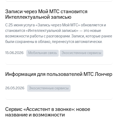
Интернет,
Выбрать
ТВ и телефон
красивый
Записи через Мой МТС становится
для дома
номер
Интеллектуальной записью
Заменить
Личный
С 25 июня услуга «Запись через Мой МТС» обновляется и
SIM-
кабинет
становится «Интеллектуальной записью» — это новые
карту
спутникового
возможности работы с разговорами. Записи, которые ранее
ТВ
Перейти
были сохранены в облако, перенесутся автоматически.
Скачать
на
приложение
eSIM
15.06.2026
Мобильная связь
Экосистемные сервисы
Мой
МТС
Для дома
МТС
Спутниковое ТВ
Premium
Выберите
Информация для пользователей МТС Лончер
и подключите
Подписка
ТВ
на гигабайты
с выгодным
26.05.2026
Экосистемные сервисы
интернета,
тарифом
фильмы,
музыка
и многое
Интернет,
Сервис «Ассистент в звонке»: новое
другое
ТВ и телефон
название и возможности
для дома