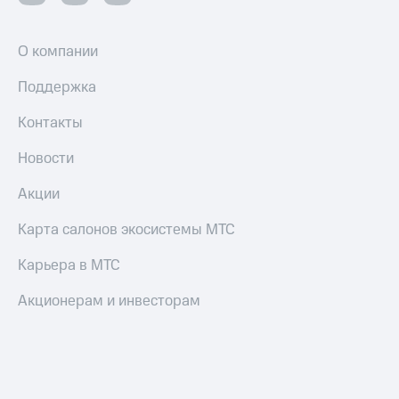
трекеры
Умный
О компании
дом
Поддержка
Планшеты
Акции
Контакты
и
скидки
Новости
Все
Акции
товары
Карта салонов экосистемы МТС
Карьера в МТС
Акционерам и инвесторам