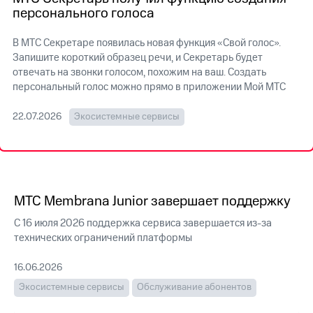
на связь
персонального голоса
Роуминг
Тарифы
В МТС Секретаре появилась новая функция «Свой голос».
RED,
Запишите короткий образец речи, и Секретарь будет
Семейная
РИИЛ
отвечать на звонки голосом, похожим на ваш. Создать
группа
и МТС
персональный голос можно прямо в приложении Мой МТС
Супер
Заказать
дешевле
SIM-
22.07.2026
Экосистемные сервисы
при
карту
оплате
с карты
Оформить
МТС
eSIM
Деньги
SIM-
Спутниковое ТВ
МТС Membrana Junior завершает поддержку
карта
для
С 16 июля 2026 поддержка сервиса завершается из-за
Выберите
иностранцев
и подключите
технических ограничений платформы
ТВ
Оформить
с выгодным
16.06.2026
чистый
тарифом
Экосистемные сервисы
Обслуживание абонентов
номер