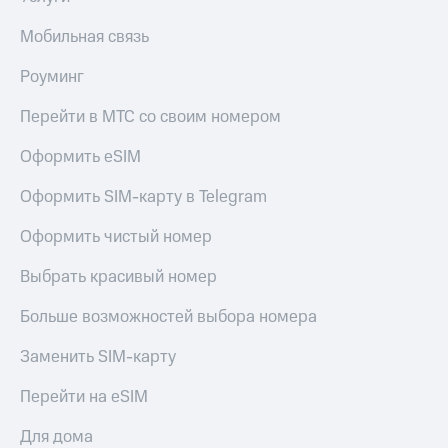
выкупа
акций
Мобильная связь
Дивиденды
Рынок
Роуминг
облигаций
Перейти в МТС со своим номером
Описание
Еврооблигации-2023
Оформить eSIM
Уведомление
о
Оформить SIM-карту в Telegram
погашении
именных
Оформить чистый номер
облигаций
Другое
Выбрать красивый номер
Регистратор
Больше возможностей выбора номера
Реквизиты
Контакты
Заменить SIM-карту
йчивое развитие
и деловая этика
Перейти на eSIM
На главную
Для дома