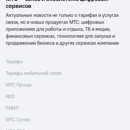
сервисов
МТС
Актуальные новости не только о тарифах и услугах
о технологиях
связи, но и новых продуктах МТС: цифровых
Достижения
приложениях для работы и отдыха, ТВ и медиа,
финансовых сервисах, технологиях для запуска и
Интервью
продвижения бизнеса и других сервисах компании
Финансовая
отчетность
Тарифы
Контакты
Тарифы мобильной связи
Новости
в
МТС Проще
регионе
RED
м и акционерам
Корпоративное
РИИЛ
управление
МТС Супер
Корпоративный
секретарь