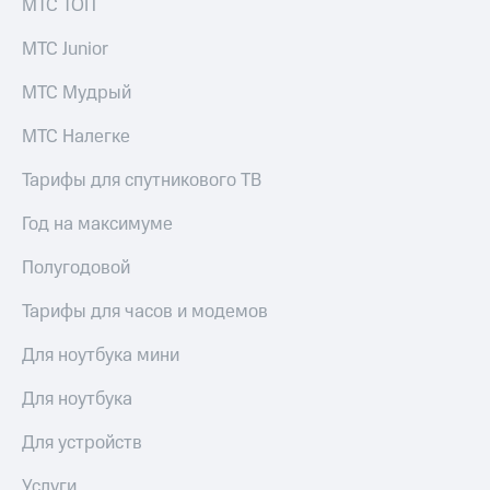
МТС ТОП
Раскрытие
информации
Информация
МТС Junior
акционерам
Документы
МТС Мудрый
ПАО
"МТС"
МТС Налегке
Собрания
акционеров
Тарифы для спутникового ТВ
Личный
кабинет
Год на максимуме
акционера
Акционерный
Полугодовой
капитал
Контроль
Тарифы для часов и модемов
и
аудит
Для ноутбука мини
Рынок
акций
Для ноутбука
Описание
Программа
Для устройств
приобретения
Порядок
Услуги