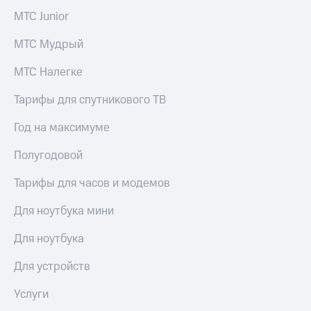
Раскрытие
МТС Junior
информации
Информация
акционерам
МТС Мудрый
Документы
ПАО
МТС Налегке
"МТС"
Собрания
Тарифы для спутникового ТВ
акционеров
Личный
Год на максимуме
кабинет
акционера
Полугодовой
Акционерный
капитал
Тарифы для часов и модемов
Контроль
и
Для ноутбука мини
аудит
Рынок
Для ноутбука
акций
Для устройств
Описание
Программа
приобретения
Услуги
Порядок