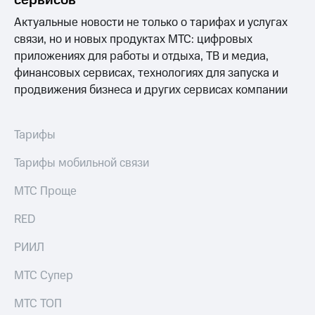
Актуальные новости не только о тарифах и услугах
МТС
о технологиях
связи, но и новых продуктах МТС: цифровых
приложениях для работы и отдыха, ТВ и медиа,
Достижения
финансовых сервисах, технологиях для запуска и
продвижения бизнеса и других сервисах компании
Интервью
Финансовая
отчетность
Тарифы
Контакты
Тарифы мобильной связи
Новости
МТС Проще
в
регионе
RED
м и акционерам
РИИЛ
Корпоративное
управление
МТС Супер
Корпоративный
МТС ТОП
секретарь