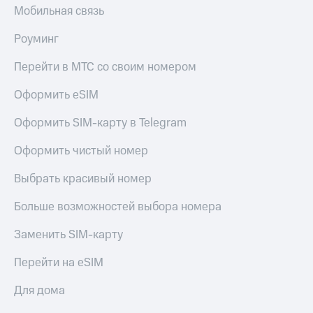
выкупа
Мобильная связь
акций
Дивиденды
Роуминг
Рынок
облигаций
Перейти в МТС со своим номером
Описание
Оформить eSIM
Еврооблигации-2023
Уведомление
Оформить SIM-карту в Telegram
о
погашении
Оформить чистый номер
именных
облигаций
Выбрать красивый номер
Другое
Больше возможностей выбора номера
Регистратор
Реквизиты
Заменить SIM-карту
Контакты
йчивое развитие
Перейти на eSIM
и деловая этика
На главную
Для дома