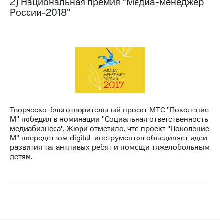
2) Национальная премия "Медиа-менеджер
Раскрытие
России-2018"
информации
Информация
акционерам
Документы
ПАО
"МТС"
Собрания
акционеров
Личный
кабинет
акционера
Творческо-благотворительный проект МТС "Поколение
Акционерный
М" победил в номинации "Социальная ответственность
капитал
медиабизнеса". Жюри отметило, что проект "Поколение
Контроль
М" посредством digital-инструментов объединяет идеи
и
развития талантливых ребят и помощи тяжелобольным
аудит
детям.
Рынок
акций
Описание
Программа
приобретения
Порядок