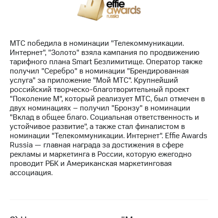
МТС
о технологиях
МТС победила в номинации "Телекоммуникации.
Достижения
Интернет", "Золото" взяла кампания по продвижению
тарифного плана Smart Безлимитище. Оператор также
Интервью
получил "Серебро" в номинации "Брендированная
услуга" за приложение "Мой МТС". Крупнейший
Финансовая
российский творческо-благотворительный проект
отчетность
"Поколение М", который реализует МТС, был отмечен в
двух номинациях – получил "Бронзу" в номинации
Контакты
"Вклад в общее благо. Социальная ответственность и
устойчивое развитие", а также стал финалистом в
Новости
номинации "Телекоммуникации. Интернет". Effie Awards
в
Russia — главная награда за достижения в сфере
регионе
рекламы и маркетинга в России, которую ежегодно
проводит РБК и Американская маркетинговая
м и акционерам
ассоциация.
Корпоративное
управление
Корпоративный
секретарь