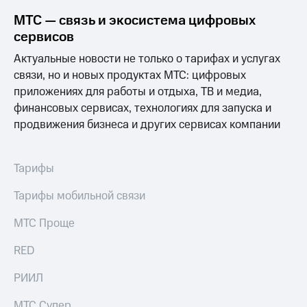
выкупа
МТС — связь и экосистема цифровых
акций
Дивиденды
сервисов
Рынок
Актуальные новости не только о тарифах и услугах
облигаций
связи, но и новых продуктах МТС: цифровых
Описание
приложениях для работы и отдыха, ТВ и медиа,
Еврооблигации-2023
финансовых сервисах, технологиях для запуска и
Уведомление
продвижения бизнеса и других сервисах компании
о
погашении
именных
облигаций
Тарифы
Другое
Тарифы мобильной связи
Регистратор
Реквизиты
МТС Проще
Контакты
йчивое развитие
RED
и деловая этика
На главную
РИИЛ
МТС Супер