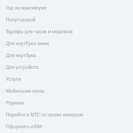
выкупа
Год на максимуме
акций
Дивиденды
Полугодовой
Рынок
облигаций
Тарифы для часов и модемов
Описание
Еврооблигации-2023
Для ноутбука мини
Уведомление
о
Для ноутбука
погашении
именных
Для устройств
облигаций
Другое
Услуги
Регистратор
Мобильная связь
Реквизиты
Контакты
Роуминг
йчивое развитие
и деловая этика
Перейти в МТС со своим номером
На главную
Оформить eSIM