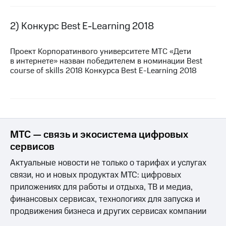
МТС
2) Конкурс Best
E-Learning
2018
о технологиях
Достижения
Проект Корпоратинвого университете МТС «Дети
в интернете» назван победителем в номинации Best
Интервью
course of skills 2018 Конкурса Best
E-Learning
2018
Финансовая
отчетность
Контакты
Новости
МТС — связь и экосистема цифровых
в
сервисов
регионе
Актуальные новости не только о тарифах и услугах
м и акционерам
связи, но и новых продуктах МТС: цифровых
Корпоративное
приложениях для работы и отдыха, ТВ и медиа,
управление
финансовых сервисах, технологиях для запуска и
Корпоративный
продвижения бизнеса и других сервисах компании
секретарь