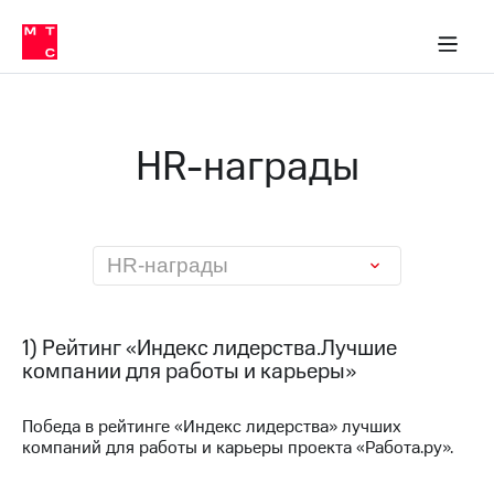
О
сторам и акционерам
Комплаенс и деловая этика
Устойчивое развитие
Медиа-центр
О МТС
О МТС
На главную
компании
О
компании
Стратегия
Стратегия
Карьера
HR-награды
в МТС
Карьера
в МТС
Пресс-
релизы
История
компании
МТС
HR-награды
о технологиях
Руководство
региона
Правовая
1) Рейтинг «Индекс лидерства.Лучшие
информация
компании для работы и карьеры»
Контакты
Победа в рейтинге «Индекс лидерства» лучших
компаний для работы и карьеры проекта «Работа.ру».
Медиа-центр
Пресс-
релизы