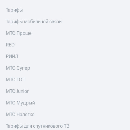
Раскрытие
информации
Тарифы
Информация
акционерам
Тарифы мобильной связи
Документы
ПАО
МТС Проще
"МТС"
Собрания
RED
акционеров
Личный
кабинет
РИИЛ
акционера
Акционерный
МТС Супер
капитал
Контроль
МТС ТОП
и
аудит
МТС Junior
Рынок
акций
МТС Мудрый
Описание
МТС Налегке
Программа
приобретения
Тарифы для спутникового ТВ
Порядок