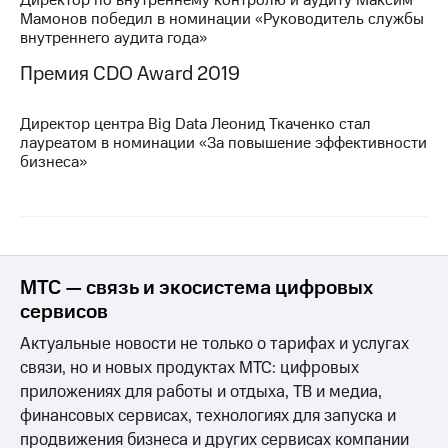
Раскрытие
Мамонов победил в номинации «Руководитель службы
информации
внутреннего аудита года»
Информация
акционерам
Премия CDO Award 2019
Документы
ПАО
"МТС"
Директор центра Big Data Леонид Ткаченко стал
Собрания
лауреатом в номинации «За повышение эффективности
акционеров
бизнеса»
Личный
кабинет
акционера
Акционерный
капитал
Контроль
МТС — связь и экосистема цифровых
и
аудит
сервисов
Рынок
Актуальные новости не только о тарифах и услугах
акций
связи, но и новых продуктах МТС: цифровых
Описание
приложениях для работы и отдыха, ТВ и медиа,
Программа
финансовых сервисах, технологиях для запуска и
приобретения
продвижения бизнеса и других сервисах компании
Порядок