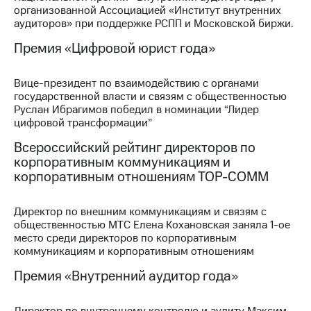
организованной Ассоциацией «Институт внутренних
МТС
аудиторов» при поддержке РСПП и Московской биржи.
о технологиях
Премия «Цифровой юрист года»
Достижения
Вице-президент по взаимодействию с органами
Интервью
государственной власти и связям с общественностью
Руслан Ибрагимов победил в номинации “Лидер
Финансовая
цифровой трансформации”
отчетность
Всероссийский рейтинг директоров по
Контакты
корпоративным коммуникациям и
корпоративным отношениям ТОР-СОММ
Новости
в
регионе
Директор по внешним коммуникациям и связям с
общественностью МТС Елена Кохановская заняла 1-ое
м и акционерам
место среди директоров по корпоративным
Корпоративное
коммуникациям и корпоративным отношениям
управление
Премия «Внутренний аудитор года»
Корпоративный
секретарь
Директор по внутреннему контролю и аудиту Максим