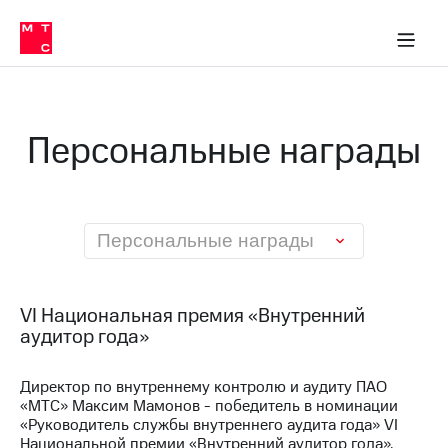
О
сторам и акционерам
Комплаенс и деловая этика
Устойчивое развитие
Медиа-центр
О МТС
О МТС
На главную
компании
О
компании
Стратегия
Стратегия
Карьера
Персональные награды
в МТС
Карьера
в МТС
Пресс-
релизы
История
компании
МТС
Персональные награды
о технологиях
Руководство
региона
Правовая
VI Национальная премия «Внутренний
информация
аудитор года»
Контакты
Директор по внутреннему контролю и аудиту ПАО
«МТС» Максим Мамонов - победитель в номинации
Медиа-центр
Пресс-
«Руководитель службы внутреннего аудита года» VI
релизы
Национальной премии «Внутренний аудитор года»,