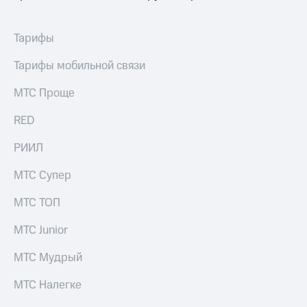
выкупа
акций
Дивиденды
Тарифы
Рынок
облигаций
Тарифы мобильной связи
Описание
МТС Проще
Еврооблигации-2023
Уведомление
RED
о
погашении
РИИЛ
именных
облигаций
МТС Супер
Другое
МТС ТОП
Регистратор
Реквизиты
Контакты
МТС Junior
йчивое развитие
МТС Мудрый
и деловая этика
На главную
МТС Налегке